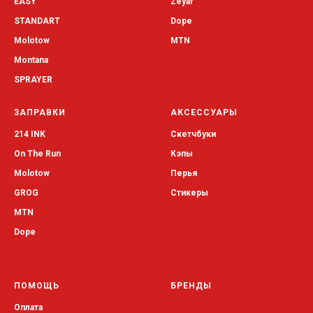
EASY
Zeyar
STANDART
Dope
Molotow
MTN
Montana
SPRAYER
ЗАПРАВКИ
АКСЕССУАРЫ
214 INK
Скетчбуки
On The Run
Кэпы
Molotow
Перья
GROG
Стикеры
MTN
Dope
ПОМОЩЬ
БРЕНДЫ
Оплата