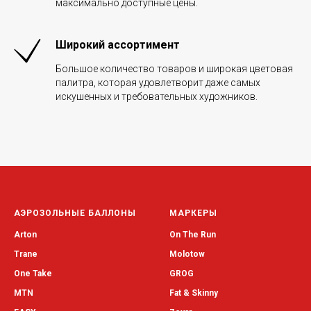
максимально доступные цены.
Широкий ассортимент
Большое количество товаров и широкая цветовая
палитра, которая удовлетворит даже самых
искушенных и требовательных художников.
АЭРОЗОЛЬНЫЕ БАЛЛОНЫ
МАРКЕРЫ
Arton
On The Run
Trane
Molotow
One Take
GROG
MTN
Fat & Skinny