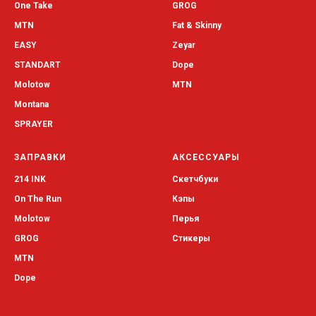
One Take
GROG
MTN
Fat & Skinny
EASY
Zeyar
STANDART
Dope
Molotow
MTN
Montana
SPRAYER
ЗАПРАВКИ
АКСЕССУАРЫ
214 INK
Скетчбуки
On The Run
Кэпы
Molotow
Перья
GROG
Стикеры
MTN
Dope