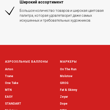
Широкий ассортимент
Большое количество товаров и широкая цветовая
палитра, которая удовлетворит даже самых
искушенных и требовательных художников.
АЭРОЗОЛЬНЫЕ БАЛЛОНЫ
МАРКЕРЫ
Arton
On The Run
Trane
Molotow
One Take
GROG
MTN
Fat & Skinny
EASY
Zeyar
STANDART
Dope