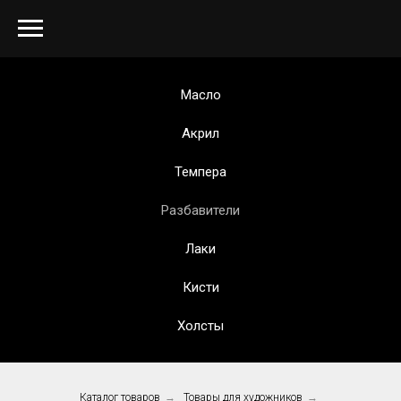
Масло
Акрил
Темпера
Разбавители
Лаки
Кисти
Холсты
Каталог товаров
→
Товары для художников
→