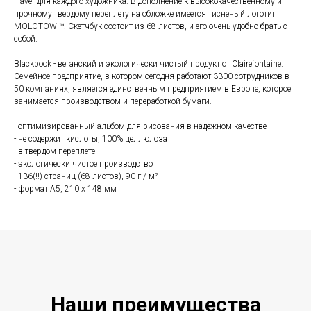
Have" для каждого художника. В дополнение к высококачественному и
прочному твердому переплету на обложке имеется тисненый логотип
MOLOTOW ™. Скетчбук состоит из 68 листов, и его очень удобно брать с
собой.
Blackbook - веганский и экологически чистый продукт от Clairefontaine.
Семейное предприятие, в котором сегодня работают 3300 сотрудников в
50 компаниях, является единственным предприятием в Европе, которое
занимается производством и переработкой бумаги.
- оптимизированный альбом для рисования в надежном качестве
- не содержит кислоты, 100% целлюлоза
- в твердом переплете
- экологически чистое производство
- 136(!!) страниц (68 листов), 90 г / м²
- формат A5, 210 x 148 мм
Наши преиму
щ
ества