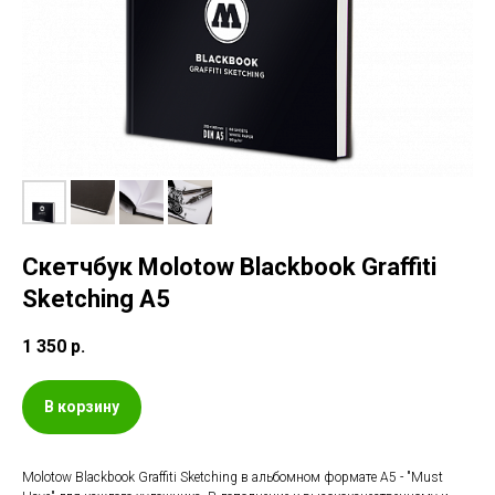
Скетчбук Molotow Blackbook Graffiti
Sketching A5
1 350
р.
В корзину
Molotow Blackbook Graffiti Sketching в альбомном формате A5 - "Must