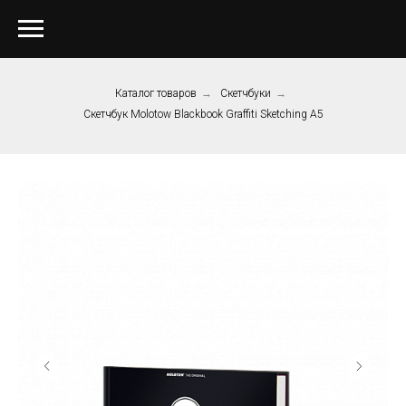
Каталог товаров
→
Скетчбуки
→
Скетчбук Molotow Blackbook Graffiti Sketching A5