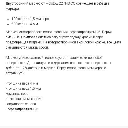
Двусторонний маркер от Molotow 227HS-CO совмещает в себе два
маркера:
100 серии - 1,5 мм перо
200 серии - 4 мм
Маркер многоразового использования, перезаправляемый. Перья
сменные. Помповая система регулирует подачу краски к перу
предотвращая подтеки. На водорастворимой акриловой краске, все цвета
смешиваются между собой.
Маркер универсальный, используется практически по любой
поверхности. Для наилучшего держания на сложных поверхностях
добавьте 1-2% ацетона в маркер. Перед использованием хорошо
встряхнуть!
- толщина пера 4 мм
- толщина пера 1,5 мм
- сменное перо
- высокая пигментация
- акриловая основа
- перезаправляемый