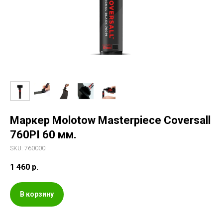
Маркер Molotow Masterpiece Coversall
760PI 60 мм.
SKU:
760000
1 460
р.
В корзину