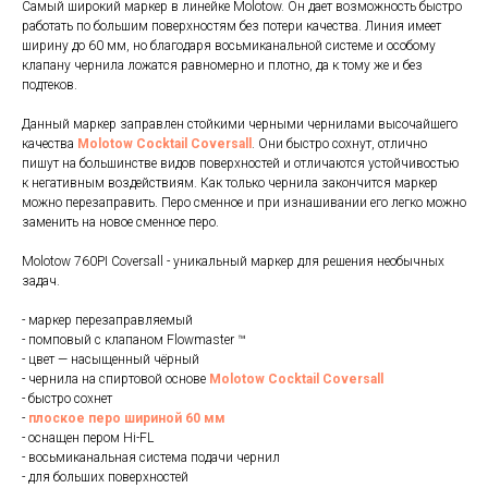
Самый широкий маркер в линейке Molotow. Он дает возможность быстро
работать по большим поверхностям без потери качества. Линия имеет
ширину до 60 мм, но благодаря восьмиканальной системе и особому
клапану чернила ложатся равномерно и плотно, да к тому же и без
подтеков.
Данный маркер заправлен стойкими черными чернилами высочайшего
качества
Molotow Cocktail Coversall
. Они быстро сохнут, отлично
пишут на большинстве видов поверхностей и отличаются устойчивостью
к негативным воздействиям. Как только чернила закончится маркер
можно перезаправить. Перо сменное и при изнашивании его легко можно
заменить на новое сменное перо.
Molotow 760PI Сoversall - уникальный маркер для решения необычных
задач.
- маркер перезаправляемый
- помповый с клапаном Flowmaster ™
- цвет — насыщенный чёрный
- чернила на спиртовой основе
Molotow Cocktail Coversall
- быстро сохнет
-
плоское перо шириной 60 мм
- оснащен пером Hi-FL
- восьмиканальная система подачи чернил
- для больших поверхностей