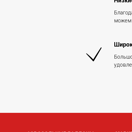
Низки
Благод
можем 
Широк
Большо
удовле