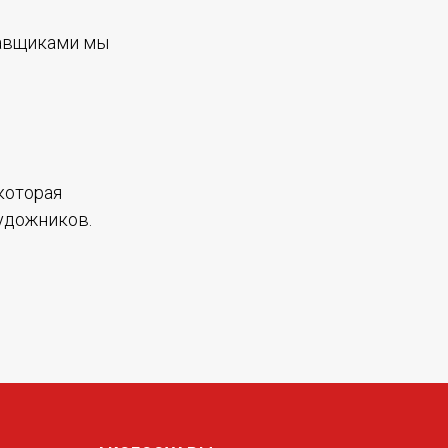
тавщиками мы
которая
удожников.