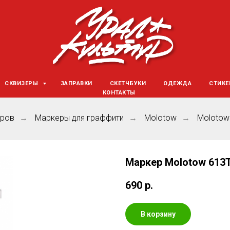
СКВИЗЕРЫ
ЗАПРАВКИ
СКЕТЧБУКИ
ОДЕЖДА
СТИК
КОНТАКТЫ
аров
Маркеры для граффити
Molotow
Molotow
→
→
→
Маркер Molotow 613T
690
р.
В корзину