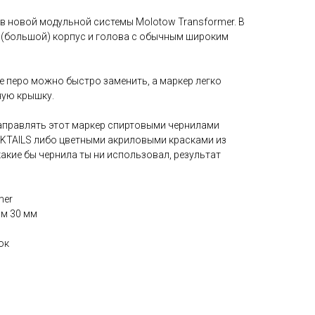
ов новой модульной системы Molotow Transformer. В
 (большой) корпус и голова с обычным широким
е перо можно быстро заменить, а маркер легко
ную крышку.
аправлять этот маркер спиртовыми чернилами
TAILS либо цветными акриловыми красками из
какие бы чернила ты ни использовал, результат
mer
ом 30 мм
ок