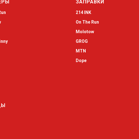
ЕРЫ
ЗАПРАВКИ
Run
214 INK
w
On The Run
Molotow
inny
GROG
MTN
Dope
ДЫ