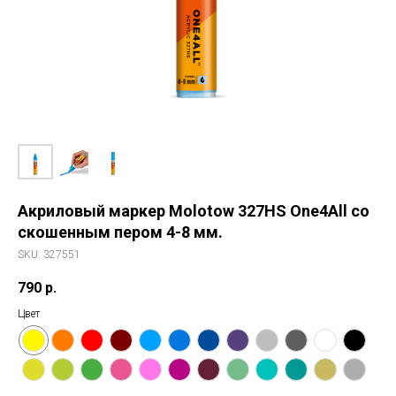
Акриловый маркер Molotow 327HS One4All со
скошенным пером 4-8 мм.
SKU:
327551
790
р.
Цвет