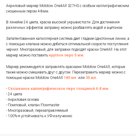
Акриловый маркер Molotow One4All 327HS с особым каллиграфическим
скошенным пером 4-8мм.
В линейке 24 цвета, краска высокой укрывистости. Для достижения
различных эффектов заправку можно разбавлять водой и ацетоном.
Запатентованная капиллярная система дает гладкие однотонные линии, а
с помощью клапана можно добиться оптимальной скорости поступления
чернил. Многоразовый, для заправки подходят краски One4All. На этот
маркер можно поставить
круглое перо 5 мм
.
Маркер рекомендуется заправлять красками Molotow One4All, которые
также можно смешивать друг с другом. Перезаправить маркер можно с
помощью краски Molotow One4All
180 мл.
или
30 мл.
-
Скошенное каллиграфическое перо толщиной 4-8 мм.
- 24 цвета
- Акриловая основа
- Помповый, клапан Flowmaster
- Многоразовый, перезаправляемый
- 100%-я устойчивость к УФ-излучению