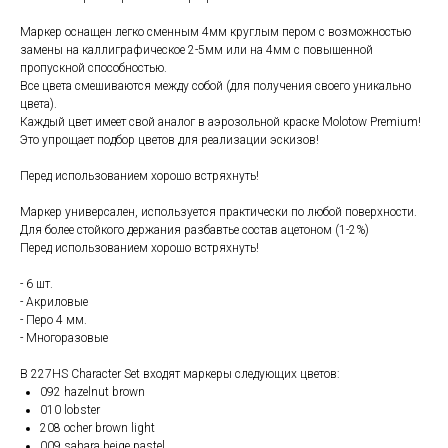
Маркер оснащен легко сменным 4мм круглым пером с возможностью
замены на каллиграфическое 2-5мм или на 4мм с повышенной
пропускной способностью.
Все цвета смешиваются между собой (для получения своего уникально
цвета).
Каждый цвет имеет свой аналог в аэрозольной краске Molotow Premium!
Это упрощает подбор цветов для реализации эскизов!
Перед использованием хорошо встряхнуть!
Маркер универсален, используется практически по любой поверхности.
Для более стойкого держания разбавтье состав ацетоном (1-2%)
Перед использованием хорошо встряхнуть!
- 6 шт.
- Акриловые
- Перо 4 мм.
- Многоразовые
В 227HS Character Set входят маркеры следующих цветов:
092 hazelnut brown
010 lobster
208 ocher brown light
009 sahara beige pastel