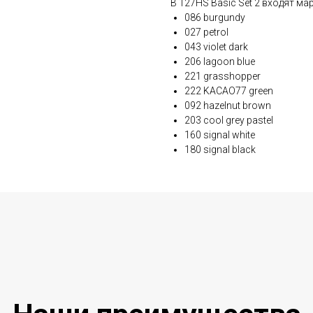
В 127HS Basic Set 2 входят м
086 burgundy
027 petrol
043 violet dark
206 lagoon blue
221 grasshopper
222 KACAO77 green
092 hazelnut brown
203 cool grey pastel
160 signal white
180 signal black