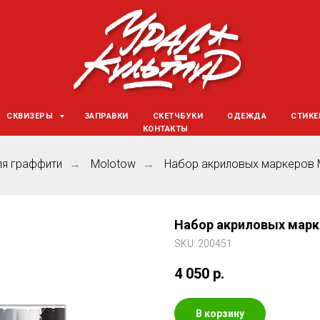
СКВИЗЕРЫ
ЗАПРАВКИ
СКЕТЧБУКИ
ОДЕЖДА
СТИК
КОНТАКТЫ
ля граффити
Molotow
Набор акриловых маркеров Mo
→
→
Набор акриловых маркер
SKU:
200451
4 050
р.
В корзину