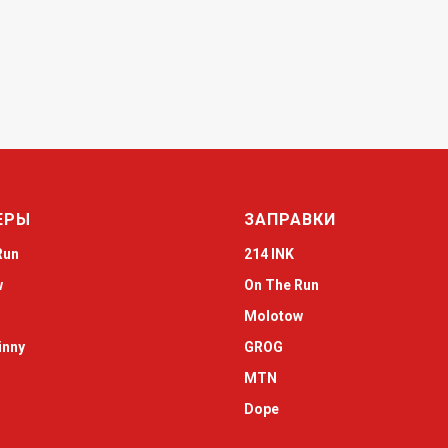
ЕРЫ
ЗАПРАВКИ
Run
214 INK
w
On The Run
Molotow
inny
GROG
MTN
Dope