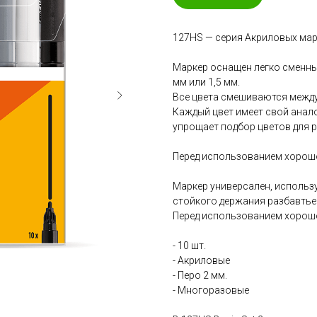
127HS — cерия Акриловых ма
Маркер оснащен легко сменны
мм или 1,5 мм.
Все цвета смешиваются между 
Каждый цвет имеет свой анал
упрощает подбор цветов для р
Перед использованием хорошо
Маркер универсален, использ
стойкого держания разбавтье
Перед использованием хорошо
- 10 шт.
- Акриловые
- Перо 2 мм.
- Многоразовые