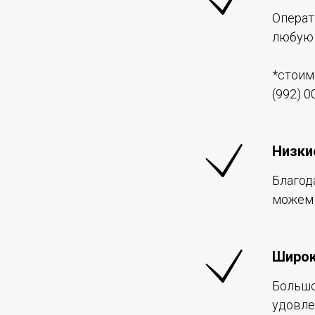
Операт
любую 
*стоим
(992) 0
Низки
Благод
можем 
Широк
Большо
удовле