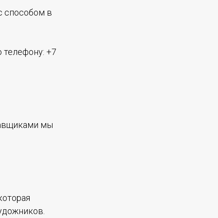
с способом в
 телефону: +7
тавщиками мы
которая
удожников.