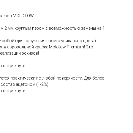
ркеров MOLOTOW.
м 2 мм круглым пером с возможностью замены на 1
собой (для получения своего уникально цвета).
ог в аэрозольной краске Molotow Premium! Это
еализации эскизов!
 встряхнуть!
уется практически по любой поверхности. Для более
 состав ацетоном (1-2%)
 встряхнуть!