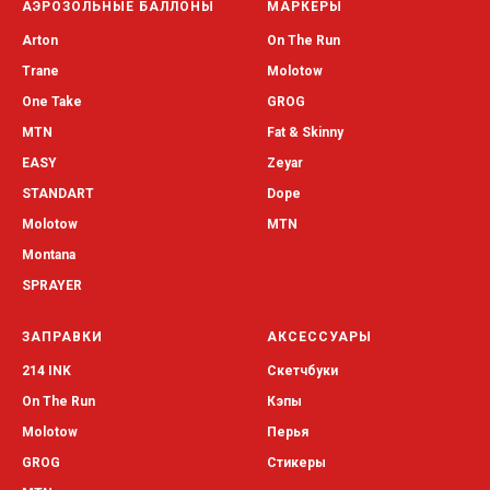
АЭРОЗОЛЬНЫЕ БАЛЛОНЫ
МАРКЕРЫ
Arton
On The Run
Trane
Molotow
One Take
GROG
MTN
Fat & Skinny
EASY
Zeyar
STANDART
Dope
Molotow
MTN
Montana
SPRAYER
ЗАПРАВКИ
АКСЕССУАРЫ
214 INK
Скетчбуки
On The Run
Кэпы
Molotow
Перья
GROG
Стикеры