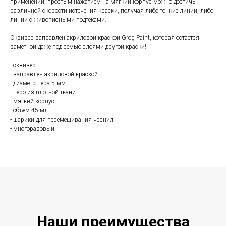
применении, простым нажатием на мягкий корпус можно достичь
различной скорости истечения краски, получая либо тонкие линии, либо
линии с живописными подтеками.
Сквизер заправлен акриловой краской Grog Paint, которая остается
заметной даже под семью слоями другой краски!
- сквизер
- заправлен акриловой краской
- диаметр пера 5 мм
- перо из плотной ткани
- мягкий корпус
- объем 45 мл
- шарики для перемешивания чернил
- многоразовый
Наши преиму
щ
ества