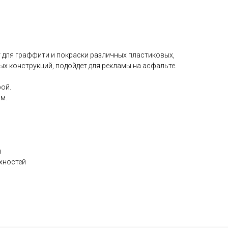
для граффити и покраски различных пластиковых,
ых конструкций, подойдет для рекламы на асфальте.
рой.
м.
я
рхностей