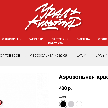
СКВИЗЕРЫ
ЗАПРАВКИ
СКЕТЧБУКИ
ОДЕЖДА
СТИК
КОНТАКТЫ
ог товаров
Аэрозольная краска
EASY
EASY 4
→
→
→
Аэрозольная крас
480
р.
Цвет