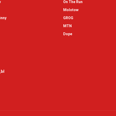
w
On The Run
Molotow
inny
GROG
MTN
Dope
ДЫ