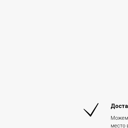
Доста
Можем 
место 