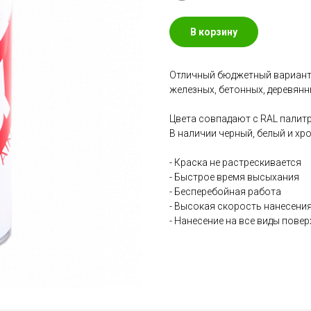
В корзину
Отличный бюджетный вариант 
железных, бетонных, деревянн
Цвета совпадают с RAL палит
В наличии черный, белый и хро
- Краска не растрескивается
- Быстрое время высыхания
- Бесперебойная работа
- Высокая скорость нанесени
- Нанесение на все виды пове