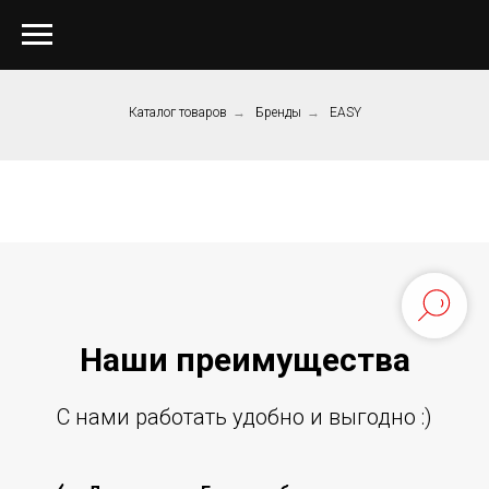
Каталог товаров
→
Бренды
→
EASY
Наши преиму
щ
ества
С нами работать удобно и выгодно :)