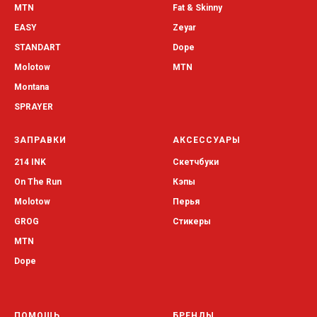
MTN
Fat & Skinny
EASY
Zeyar
STANDART
Dope
Molotow
MTN
Montana
SPRAYER
ЗАПРАВКИ
АКСЕССУАРЫ
214 INK
Скетчбуки
On The Run
Кэпы
Molotow
Перья
GROG
Стикеры
MTN
Dope
ПОМОЩЬ
БРЕНДЫ