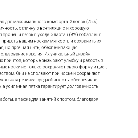
в для максимального комфорта. Хлопок (75%)
ничность, отличную вентиляцию и хорошую
прочен и легок в уходе. Эластан (8%) добавлен в
 придать вашим носкам мягкость и сохранить их
ая, но прочная нить, обеспечивающая
пользование изделия! Их уникальный дизайн
х принтов, которые вызывают улыбку и радость в
вные носки не только сохраняют свою форму и цвет,
еством. Они не сползают при носке и сохраняют
никальная резинка средней высоты обеспечивает
, а усиленная пятка гарантирует долговечность
работы, а также для занятий спортом, благодаря