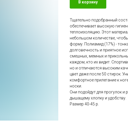
В корзину
Тщательно подобранный соста
обеспечивает высокую гигие
теплоизоляцию. Этот материал 
небольшом количестве, чтобы
форму. Полиамид (17%) - тонк
долговечность и приятное ис
смешных, мемных и прикольны
каждом, кто их видит. Спорти
но и отличаются высоким кач
цвет даже после 50 стирок. У
комфортное прилегание к ноге
носки.
Они подойдут для прогулок и 
дышащему хлопку и удобству.
Размер 40-45 р.