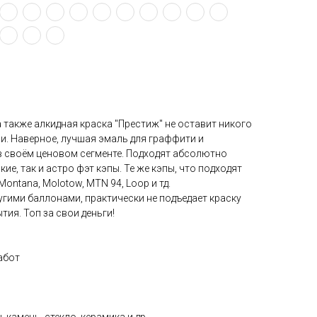
также алкидная краска "Престиж" не оставит никого
. Наверное, лучшая эмаль для граффити и
 своём ценовом сегменте. Подходят абсолютно
кие, так и астро фэт кэпы. Те же кэпы, что подходят
Montana, Molotow, MTN 94, Loop и тд.
угими баллонами, практически не подъедает краску
ия. Топ за свои деньги!
абот