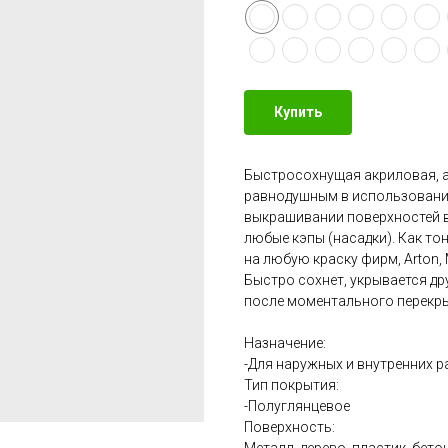
Купить
Быстросохнущая акриловая, а 
равнодушным в использовании
выкрашивании поверхностей в
любые кэпы (насадки). Как тон
на любую краску фирм, Arton, 
Быстро сохнет, укрывается др
после моментального перекрыт
Назначение:
-Для наружных и внутренних р
Тип покрытия:
-Полуглянцевое
Поверхность: